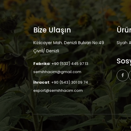
Bize Ulaşın
Ürü
Kızılcayer Mah. Denizli Bulvarı No:49
Siyah 
Çivril/ Denizli
Sos
Fabrika
: +90 (532) 445 97 13
semihhacim@gmail.com
İhracat
: +90 (543) 301 09 74
export@semihhacim.com