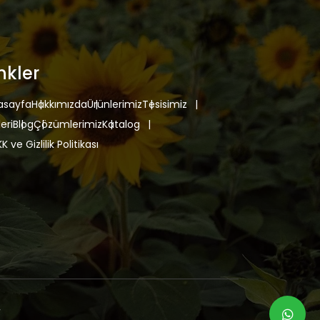
nkler
asayfa
Hakkımızda
Ürünlerimiz
Tesisimiz
eri
Blog
Çözümlerimiz
Katalog
K ve Gizlilik Politikası
r