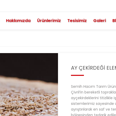
Hakkımızda
Ürünlerimiz
Tesisimiz
Galeri
B
AY ÇEKIRDEĞI EL
Semih Hacım Tarım Ürünleri
Çivril’in bereketli toprakl
ayçekirdeklerini titizlikl
sistemlerimiz sayesinde ü
ayrıştırılarak en saf ve tem
bölgesinden tedarik edile