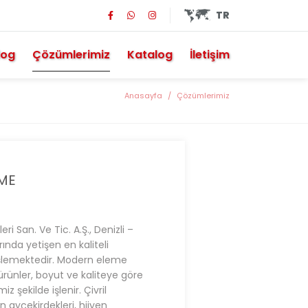
TR
log
Çözümlerimiz
Katalog
İletişim
Anasayfa
Çözümlerimiz
EME
 San. Ve Tic. A.Ş., Denizli –
arında yetişen en kaliteli
e işlemektedir. Modern eleme
rünler, boyut ve kaliteye göre
iz şekilde işlenir. Çivril
n ayçekirdekleri, hijyen