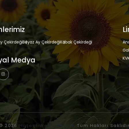
nlerimiz
Li
Ay Çekirdeği
Beyaz Ay Çekirdeği
Kabak Çekirdeği
An
Gal
yal Medya
KVK
© 2026
Haşem Web Tasarım
Tüm Hakları Saklıdı