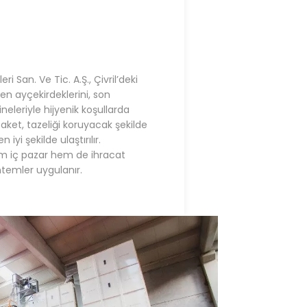
 San. Ve Tic. A.Ş., Çivril’deki
en ayçekirdeklerini, son
eleriyle hijyenik koşullarda
ket, tazeliği koruyacak şekilde
 iyi şekilde ulaştırılır.
m iç pazar hem de ihracat
temler uygulanır.