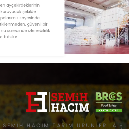
nen ayçekirdeklerinin
e koruyacak şekilde
depolarımız sayesinde
tkilenmeden, güvenli bir
a sürecinde izlenebilirlik
 tutulur.
SEMİH HACIM TARIM ÜRÜNLERİ A.Ş.