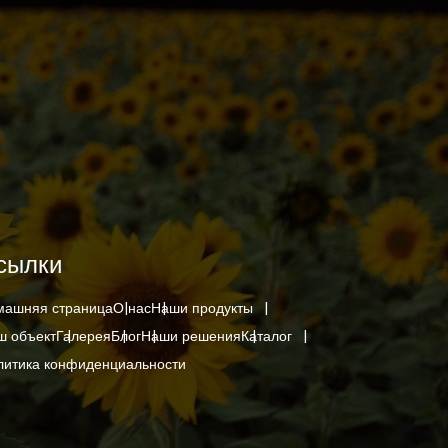
сылки
машняя страница
О нас
Наши продукты
ш объект
Галерея
Блог
Наши решения
Каталог
литика конфиденциальности