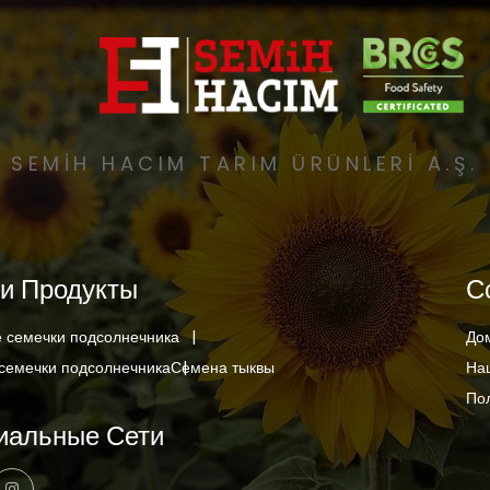
SEMİH HACIM TARIM ÜRÜNLERİ A.Ş.
и Продукты
С
 семечки подсолнечника
До
семечки подсолнечника
Семена тыквы
На
По
иальные Сети