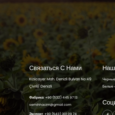
Связаться С Нами
Наш
Kızılcayer Mah. Denizli Bulvarı No:49
Черные
Çivril/ Denizli
Белые 
Фабрика
: +90 (532) 445 97 13
Соц
semihhacim@gmail.com
Экспорт
: +90 (543) 301 09 74