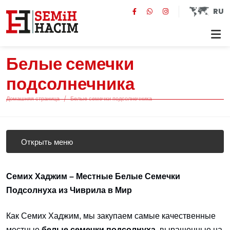
RU
Белые семечки
подсолнечника
Домашняя страница
Белые семечки подсолнечника
Открыть меню
Семих Хаджим – Местные Белые Семечки
Подсолнуха из Чиврила в Мир
Как Семих Хаджим, мы закупаем самые качественные
местные
белые семечки подсолнуха
, выращенные на